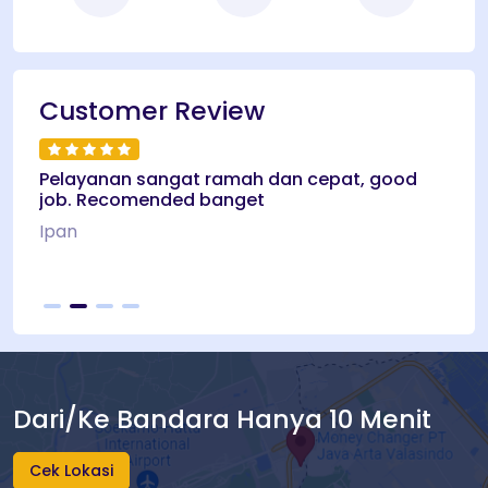
Customer Review
Pelayanan sangat ramah dan cepat, good
Pela
job. Recomended banget
ket
tida
Ipan
meng
Yaya
Dari/Ke Bandara Hanya 10 Menit
Cek Lokasi