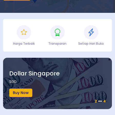
Harga Terbaik
Transparan
Setiap Hari Buka
Dollar Singapore
SGD
Buy Now
2
4